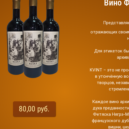
Вино Ф
Представля
отражающих своим
Для этикеток бы
архив
KVINT – это не пр
в утончённую в
творцов, незав
стремлен
Каждое вино архи
80,00 руб.
духа преданности
Фетяска Нягрэ-М
французского дуб
вишни, ше