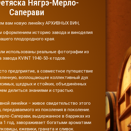
етяска Нягрэ-Мерло-
Саперави
ем вам новую линейку АРХИВНЫХ ВИН,
 оформлением историю завода и виноделия
нашего плодородного края.
ли использованы реальные фотографии из
а завода KVINT 1940-50-х годов.
осто предприятие, а совместное путешествие
селенную, воплощающее коллективный дух
исимых, щедрых и стойких, объединённых
ием делиться знаниями и страстью.
вной линейки – живое свидетельство этого
, передаваемого из поколения в поколение.
ерло-Саперави, выдержанное в барриках из
а 1 год, завораживает богатыми ароматами
лковицы, ежевики, граната и сливок.