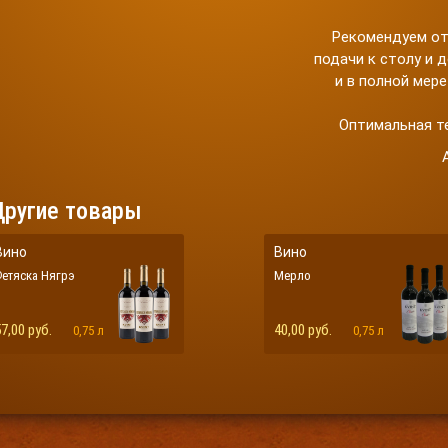
Рекомендуем от
подачи к столу и 
и в полной мер
Оптимальная те
Другие товары
Вино
Вино
Фетяска Нягрэ
Мерло
7,00 руб.
40,00 руб.
0,75 л
0,75 л