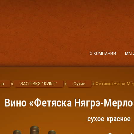
О КОМПАНИИ
МАГ
на
»
ЗАО ТВКЗ " KVINT"
»
Сухие
»
Фетяска Нягрэ-Ме
Вино «Фетяска Нягрэ-Мерло-
сухое красное