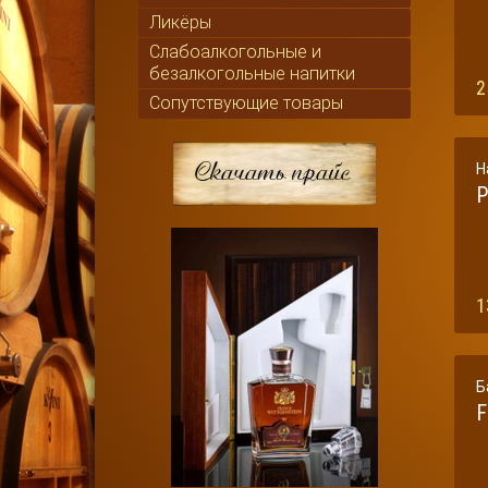
Ликёры
Слабоалкогольные и
безалкогольные напитки
2
Сопутствующие товары
Н
Р
1
Б
F