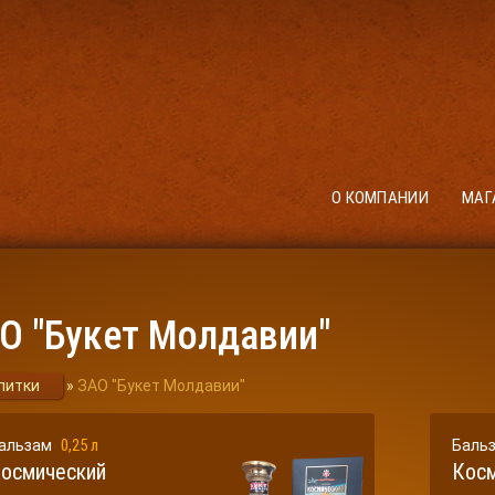
О КОМПАНИИ
МАГ
О "Букет Молдавии"
питки
»
ЗАО "Букет Молдавии"
0,25 л
альзам
Баль
осмический
Косм