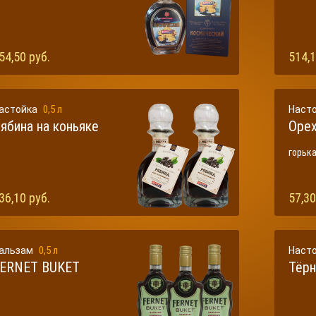
54,50 руб.
514,1
0,5 л
астойка
Наст
ябина на коньяке
Орех
горьк
36,10 руб.
57,30
0,5 л
альзам
Наст
ERNET BUKET
Тёрн