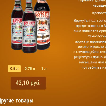
горчинка удачно
насыще
Крепос
Вермуты под торго
представлены в М
вина являются ори
технологи
ароматизированны
исключительно и
отличающейся техн
рецептуры пряно-а
насыщены чем к
потреблять ка
0.5 л
0.75 л
1 л
43,10 руб.
Другие товары