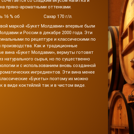
 сочетается со сладким вкусом напитка и
на пряно-ароматными оттенками.
ть 16 % об Сахар 170 г/л.
вой маркой «Букет Молдавии» впервые были
олдавии и России в декабре 2000 года. Эти
гинальными по рецептуре и классическими по
и производства. Как и традиционные
е вина «Букет Молдавии», вермуты готовят
з натурального сырья, но по существенно
ологии и с использованием вновь созданной
роматических ингредиентов. Эти вина менее
лассические «Букеты» поэтому их можно
к в виде коктейлей так и в чистом виде.