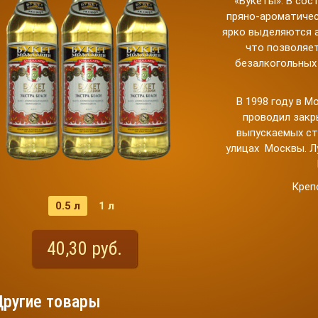
«Букеты». В сос
пряно-ароматическ
ярко выделяются а
что позволяет
безалкогольных
В 1998 году в 
проводил закр
выпускаемых ст
улицах Москвы. Л
Креп
0.5 л
1 л
40,30 руб.
Другие товары