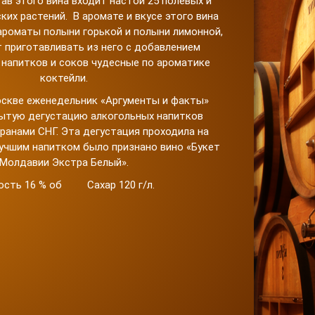
тав этого вина входит настой 25 полевых и
их растений. В аромате и вкусе этого вина
роматы полыни горькой и полыни лимонной,
 приготавливать из него с добавлением
 напитков и соков чудесные по ароматике
коктейли.
Москве еженедельник «Аргументы и факты»
ытую дегустацию алкогольных напитков
ранами СНГ. Эта дегустация проходила на
учшим напитком было признано вино «Букет
Молдавии Экстра Белый».
ость 16 % об Сахар 120 г/л.