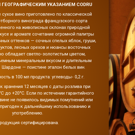
 ГЕОГРАФИЧЕСКИМ УКАЗАНИЕМ
CODRU
 сухое вино приготовлено по классической
отборного винограда французского сорта
енного на живописных склонах природной
вкусе и аромате сочетание огромной палитры
ных оттенков — сочных спелых яблок, груши,
уктов, лесных орехов и нюансы восточных
но обладает светло-золотистым цветом,
емным минеральным вкусом и длительным
 Шардоне — поистине эталон белых вин.
сть в 100 мл продукта: углеводы- 0,2 г.
к хранения 12 месяцев с даты розлива при
°С до +20°С. Если по истечении гарантийного
 вине не появилось видимых помутнений или
 пригоден к дальнейшему использованию и
употреблению.
родукция сертифицирована.