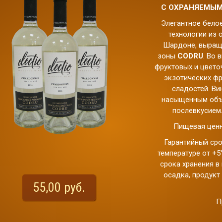
С ОХРАНЯЕМЫМ
Элегантное белое
технологии из 
Шардоне, выращ
зоны
CODRU
. Во 
фруктовых и цветоч
экзотических фр
сладостей. Ви
насыщенным объ
послевкусием.
Пищевая ценно
Гарантийный сро
температуре от +5
срока хранения в
осадка, продукт
55,00 руб.
П