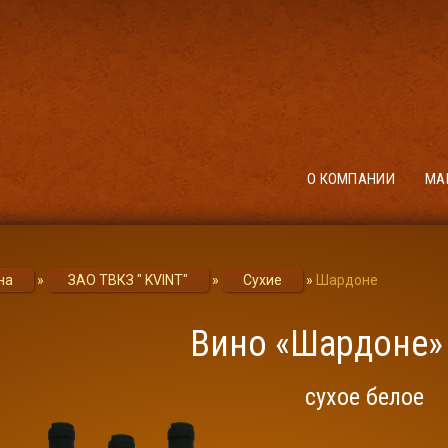
О КОМПАНИИ
МА
на
»
ЗАО ТВКЗ " KVINT"
»
Сухие
»
Шардоне
Вино «Шардоне» 
сухое белое