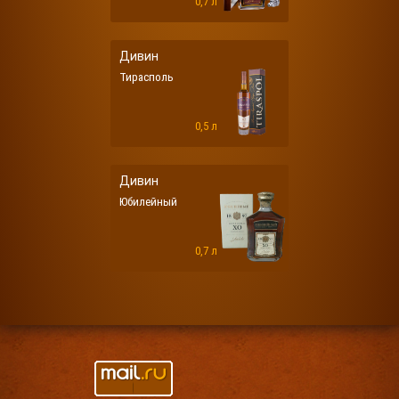
0,7 л
Дивин
Тирасполь
0,5 л
Дивин
Юбилейный
0,7 л