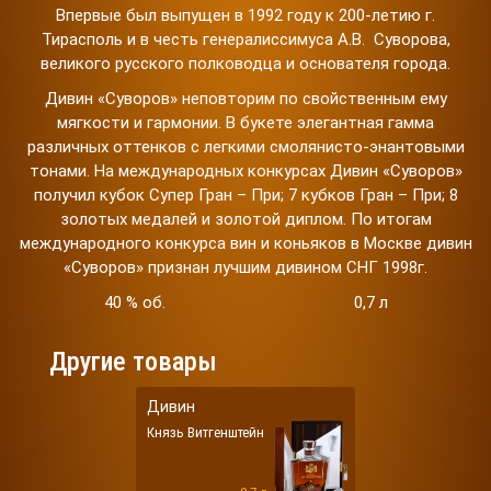
Впервые был выпущен в 1992 году к 200-летию г.
Тирасполь и в честь генералиссимуса А.В. Суворова,
великого русского полководца и основателя города.
Дивин «Суворов» неповторим по свойственным ему
мягкости и гармонии. В букете элегантная гамма
различных оттенков с легкими смолянисто-энантовыми
тонами. На международных конкурсах Дивин «Суворов»
получил кубок Супер Гран – При; 7 кубков Гран – При; 8
золотых медалей и золотой диплом. По итогам
международного конкурса вин и коньяков в Москве дивин
«Суворов» признан лучшим дивином СНГ 1998г.
40 % об. 0,7 л
Другие товары
Дивин
Князь Витгенштейн